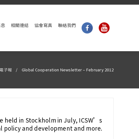
消息
相關連結
協會寫真
聯絡我們
球電子報
/
Global Cooperation Newsletter – February 2012
e held in Stockholm in July, ICSW’s
al policy and development and more.