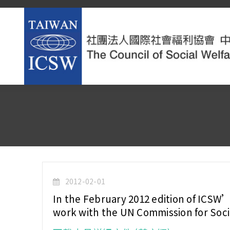
2012-02-01
In the February 2012 edition of ICSW
work with the UN Commission for Soci