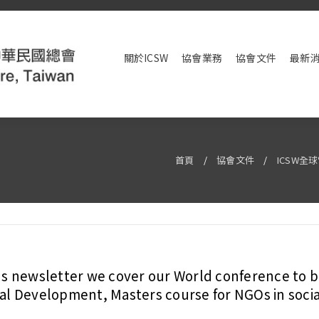
關於ICSW
協會業務
協會文件
最新
首頁
/
協會文件
/
ICSW全
’s newsletter we cover our World conference to b
al Development, Masters course for NGOs in soci