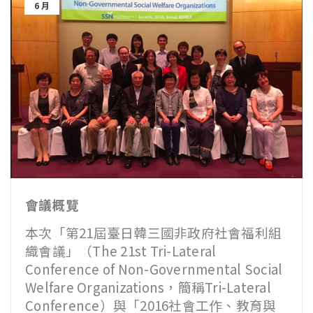
6 月
會議概覽
本次「第
21
屆臺日韓三國非政府社會福利組
織會議」（
The 21st Tri-Lateral
Conference of Non-Governmental Social
Welfare Organizations
，簡稱
Tri-Lateral
Conference
）與「
2016
社會工作、教育與