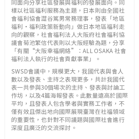
同面向分享社區發展與福利的發展面向。同
樣以社區福利服務為主題，日本則由全國社
會福利協會澀谷篤男常務理事，發表「地區
福利
・
福利政策新動向」做日本地區福利走
向的觀察，社會福利法人大阪府社會福利協
議會菊池繁信代表則以大阪經驗為題，分享
「有關
“
大阪幸福網絡
”
：
ALL OSAKA
社會
福利法人執行的社會貢獻事業」。
SWSD
會議中，規模更大，我國代表與會人
數以及發表、主持之表現更多，共計我國代
表一共參與
30
個場次的主持、發表與討論工
作坊，以及
4
篇海報發表。此數量遠高於國際
平均，且發表人包含學者與實務工作者，不
僅有效且傑出地向國際展現臺灣在社福領域
的重要性，也針對不同議題與國際社會進行
深度且廣泛的交流探討。