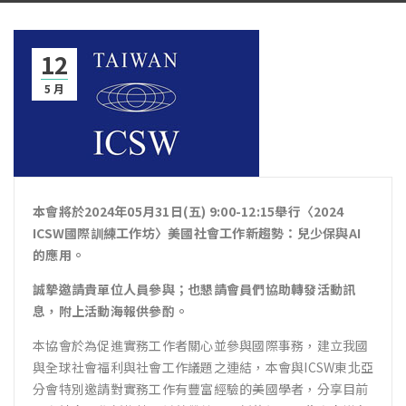
12
5 月
本會將於
2024
年
05
月
31
日
(
五
) 9:00-12:15
舉行〈
2024
ICSW
國際訓練工作坊〉美國社會工作新趨勢：兒少保與
AI
的應用。
誠摯邀請貴單位人員參與；
也懇請會員們協助轉發活動訊
息，附上活動海報供參酌。
本協會於為促進實務工作者關心並參與國際事務，建立我國
與全球社會福利與社會工作議題之連結，本會與ICSW東北亞
分會特別邀請對實務工作有豐富經驗的美國學者，分享目前