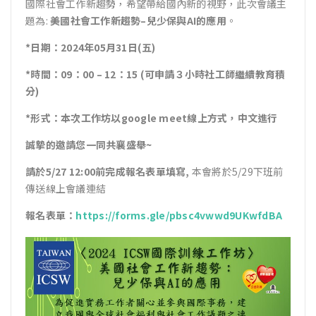
國際社會工作新趨勢，希望帶給國內新的視野，此次會議主
題為:
美國社會工作新趨勢
–
兒少保與
AI
的應用
。
*
日期：
2024
年
05
月
31
日
(
五
)
*
時間：
09
：
00 – 12
：
15
(
可申請３小時社工師繼續教育積
分
)
*
形式：本次工作坊以
google meet
線上方式，中文進行
誠摯的邀請您一同共襄盛舉
~
請於
5/27 12:00
前
完成報名表單填寫
,
本會將於5/29下班前
傳送線上會議連結
報名表單：
https://forms.gle/pbsc4vwwd9UKwfdBA