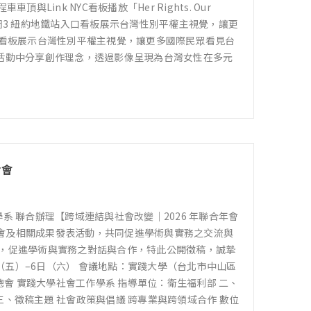
ink NYC看板播放「Her Rights. Our
圖3 紐約地鐵站入口看板展示台灣性別平權主視覺，讓更
口看板展示台灣性別平權主視覺，讓更多國際民眾看見台
活動中分享創作理念，透過影像呈現為台灣女性在多元
討會
學系 聯合辦理【跨域連結與社會改變｜2026 年聯合年會
會及相關成果發表活動，共同促進學術與實務之交流與
流，促進學術與實務之對話與合作，特此公開徵稿，誠摯
日（五）–6日（六） 會議地點：實踐大學（台北市中山區
總會 實踐大學社會工作學系 指導單位：衛生福利部 二、
 三、徵稿主題 社會政策與倡議 跨專業與跨領域合作 數位