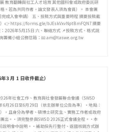
發展 教育翻轉與社工人才培育 其他國科會或政府委託研
資格。若為共同作者，論文發表人須為會員）。 本會團
完成入會申請） 五、投稿方式與重要時程 摘要投稿截
s://forms.gle/bJEskVxvNptBmFQN7 摘要
：2026年5月15日 六、聯絡方式 📌投稿方式、格式說
詢籌備小組公務信箱：📧
am@taswe.org.tw
年3 月 1 日收件截止）
26年社會工作、教育與社會發展聯合會議（SWSD
6年6月26日至6月29日（依主辦單位公告為準）・地點：
頭或海報），且身分為學者、碩博士研究生、實務工作者或政府
出。・須完整參與SWSD 2026正式會議全程。・本
前說明會中說明。・補助採先行墊付、返國核銷方式辦