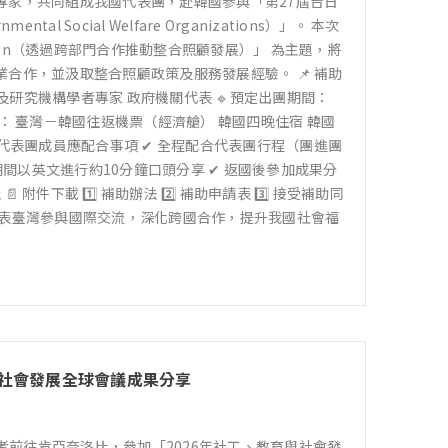
專家，共同組成我國代表團，赴韓國參與「第27屆台日
ental Social Welfare Organizations）」。 本次
Collaboration（透過跨部門合作推動整合照顧發展）」 為主題，將
合作，並汲取整合照顧政策及服務發展經驗。 📌 補助
院及研究機構學者專家 政府機關代表 🔹預定出團期間：
內容： 臺灣－韓國往返機票（經濟艙） 韓國四晚住宿 韓國
 代表團成員應配合事項 ✔ 全程配合代表團行程（團進團
期間以英文進行約10分鐘口頭分享 ✔ 返國後參加成果分
 附件下載 1️⃣ 補助辦法 2️⃣ 補助申請表 3️⃣ 接受補助同
代表臺灣參與國際交流，深化跨國合作，提升我國社會福
育與社會發展全球會議成果分享
工作者前往肯亞奈洛比，參加「2026年社工、教育與社會發