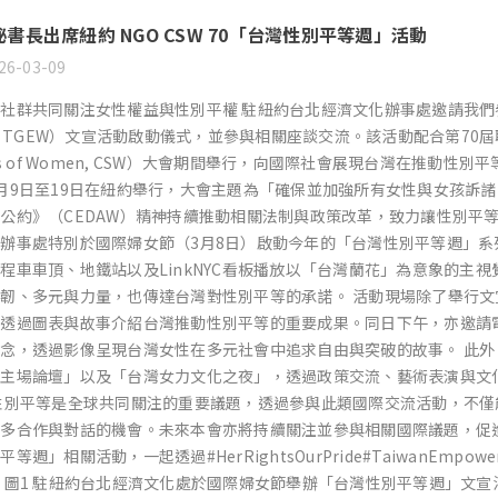
書長出席紐約 NGO CSW 70「台灣性別平等週」活動
26-03-09
社群共同關注女性權益與性別平權 駐紐約台北經濟文化辦事處邀請我們參加「台灣性
k, TGEW）文宣活動啟動儀式，並參與相關座談交流。該活動配合第70屆聯合
tus of Women, CSW）大會期間舉行，向國際社會展現台灣在推動性別
月9日至19日在紐約舉行，大會主題為「確保並加強所有女性與女孩訴
公約》（CEDAW）精神持續推動相關法制與政策改革，致力讓性別平
辦事處特別於國際婦女節（3月8日）啟動今年的「台灣性別平等週」
程車車頂、地鐵站以及LinkNYC看板播放以「台灣蘭花」為意象的主視覺動畫與標
韌、多元與力量，也傳達台灣對性別平等的承諾。 活動現場除了舉行
，透過圖表與故事介紹台灣推動性別平等的重要成果。同日下午，亦邀請
念，透過影像呈現台灣女性在多元社會中追求自由與突破的故事。 此
灣主場論壇」以及「台灣女力文化之夜」，透過政策交流、藝術表演與文
性別平等是全球共同關注的重要議題，透過參與此類國際交流活動，不
多合作與對話的機會。未來本會亦將持續關注並參與相關國際議題，促
平等週」相關活動，一起透過#HerRightsOurPride#TaiwanEm
 圖1 駐紐約台北經濟文化處於國際婦女節舉辦「台灣性別平等週」文