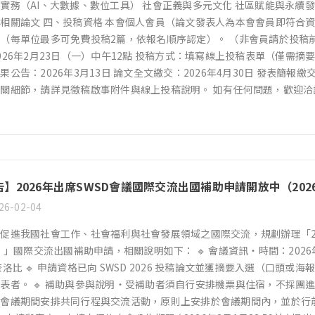
實務（AI、大數據、數位工具） 社會正義與多元文化 社區賦能與永續
相關論文 四、投稿資格 本會個人會員（論文發表人為本會會員即符合
（每單位最多可免費投稿2篇，依報名順序認定）。 （非會員請於投稿前
26年2月23日（一）中午12點 投稿方式：填寫線上投稿表單（僅需摘要）👉 http
果公告：2026年3月13日 論文全文繳交：2026年4月30日 發表簡報繳交
關細節，請詳見徵稿啟事附件與線上投稿說明。 如有任何問題，歡迎洽
】2026年出席SWSD會議國際交流出國補助申請開放中（2026
26-02-04
促進我國社會工作、社會福利與社會發展領域之國際交流，規劃辦理「20
6）」國際交流出國補助申請，相關說明如下： 🔹 會議資訊・時間：202
奈洛比 🔹 申請資格已向 SWSD 2026 投稿論文並獲摘要入選（口
表者。 🔹 補助與參與說明・受補助者須自行安排機票與住宿，不採團進團
於會議期間安排共同行程與交流活動，原則上安排於會議期間內，並於行