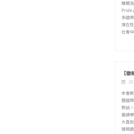
機關及
Pri
多國際
灣在性
社會
【徵
20
本會將
暨國
對話。
邀請學
大直街
徵稿類