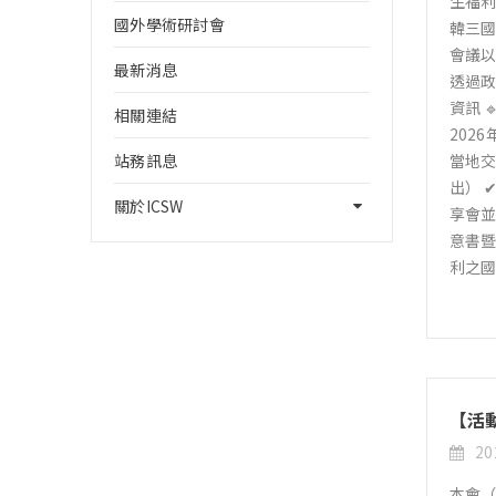
生福利
國外學術研討會
韓三國民
會議以 
最新消息
透過政
資訊 
相關連結
202
站務訊息
當地交
出） 
關於ICSW
享會並繳
意書暨
利之
【活
20
本會（