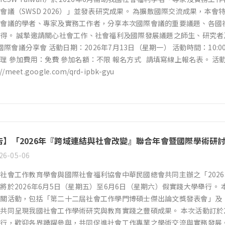
會議（SWSD 2026）」並發表研究成果。 為擴散國際交流成果，本會特
次會議的學者、專家及實務工作者，分享本次國際會議的重要議題、各國
得。 誠摯邀請關心社會工作、社會福利及國際發展議題之師生、研究者及
 國際會議分享會 活動日期：2026年7月13日（星期一） 活動時間：10:00－1
理 參加費用：免費 參加名額：不限 報名方式 請填寫線上報名表。 活
://meet.google.com/qrd-ipbk-gyu
告】「2026年『跨域連結與社會改變』聯合年會暨國際學術研
26-05-06
社會工作教育學會與國際社會福利協會中華民國總會共同主辦之「202
將於2026年6月5日（星期五）至6月6日（星期六）假實踐大學舉行
相關活動，包括「第二十二屆社會工作學門博碩士傑出論文獎發表會」及
共同呈現我國社會工作學術研究與教育實踐之豐碩成果。 本次活動訂於2
行，歡迎各界踴躍參與，共同促進社會工作專業之學術交流與實務發展。 