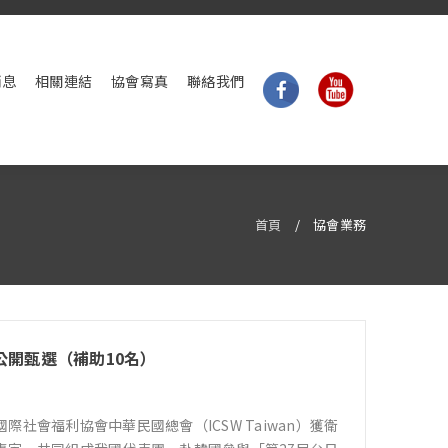
消息
相關連結
協會寫真
聯絡我們
首頁
/
協會業務
公開甄選（補助10名）
會福利協會中華民國總會（ICSW Taiwan）獲衛