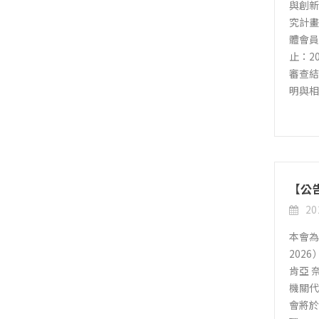
與創新
究計畫
體會員
止：20
審查結
明與相
【公告
20
本會為
202
肯亞 
機關代
會將