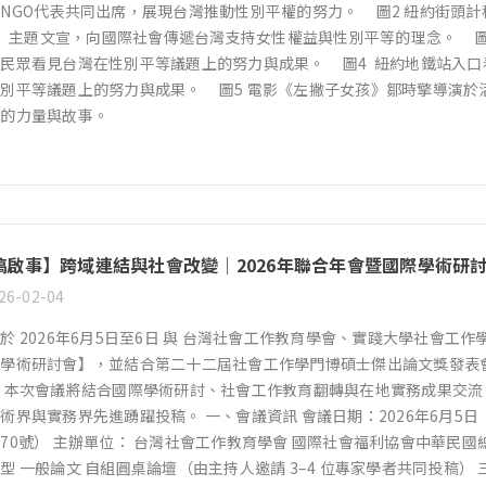
NGO代表共同出席，展現台灣推動性別平權的努力。 圖2 紐約街頭計程車車頂與L
de」主題文宣，向國際社會傳遞台灣支持女性權益與性別平等的理念。 
民眾看見台灣在性別平等議題上的努力與成果。 圖4 紐約地鐵站入
別平等議題上的努力與成果。 圖5 電影《左撇子女孩》鄒時擎導演於
中的力量與故事。
稿啟事】跨域連結與社會改變｜2026年聯合年會暨國際學術研
26-02-04
於 2026年6月5日至6日 與 台灣社會工作教育學會、實踐大學社會工作
際學術研討會】，並結合第二十二屆社會工作學門博碩士傑出論文獎發表
 本次會議將結合國際學術研討、社會工作教育翻轉與在地實務成果交
術界與實務界先進踴躍投稿。 一、會議資訊 會議日期：2026年6月5
70號） 主辦單位： 台灣社會工作教育學會 國際社會福利協會中華民國
型 一般論文 自組圓桌論壇（由主持人邀請 3–4 位專家學者共同投稿）