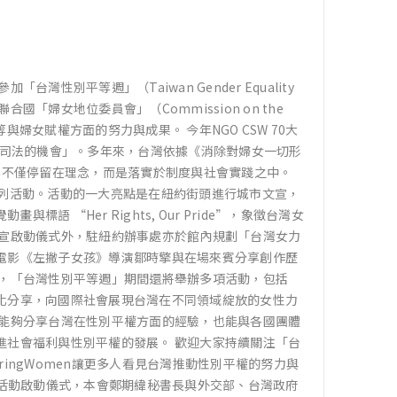
別平等週」（Taiwan Gender Equality
國「婦女地位委員會」（Commission on the
平等與婦女賦權方面的努力與成果。 今年NGO CSW 70大
諸司法的機會」。多年來，台灣依據《消除對婦女一切形
等不僅停留在理念，而是落實於制度與社會實踐之中。
系列活動。活動的一大亮點是在紐約街頭進行城市文宣，
語 “Her Rights, Our Pride”，象徵台灣女
文宣啟動儀式外，駐紐約辦事處亦於館內規劃「台灣女力
電影《左撇子女孩》導演鄒時擎與在場來賓分享創作歷
外，「台灣性別平等週」期間還將舉辦多項活動，包括
化分享，向國際社會展現台灣在不同領域綻放的女性力
僅能夠分享台灣在性別平權方面的經驗，也能與各國團體
進社會福利與性別平權的發展。 歡迎大家持續關注「台
poweringWomen讓更多人看見台灣推動性別平權的努力與
宣活動啟動儀式，本會鄭期緯秘書長與外交部、台灣政府