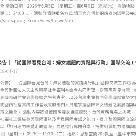
會 活動日期：2026年6月5日（星期五）至6月6日（星期六） 活動地點
期三）24:00 三、活動詳情與報名方式 請至官方活動網站查詢議程及
://sites.google.com/view/taswe/am
公告｜「從國際看見台灣：婦女議題的實踐與行動」國際交流工
26-04-17
公告】 「從國際看見台灣：婦女議題的實踐與行動」國際交流工作坊 
會與財團法人天主教曉明社會福利基金會共同辦理「從國際看見台灣：
具國際研討會參與經驗之學者專家，以及曾與本會共同參與國際會議之實務工
期使國內社福實務工作者及政府部門人員能掌握國際婦女議題之發展趨勢
策之機會。 活動內容將涵蓋國際婦女議題趨勢、台灣實務現場之挑戰
社福社工領域參與國際事務及辦理國際會議之能力，提升整體國際交流
以「如何培力團體走向國際」為題進行專題分享，提供組織能力建構與國際
4日（星期一）09:30－11:30 （二）地點：思想空間203教室（臺中市