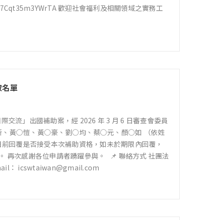
4XR7Cqt35m3YWrTA 歡迎社會福利及相關領域之實務工
取名單
交流」出國補助案，經 2026 年 3 月 6 日審查會委員
○新、黃○愷、黃○豪、劉○均、蔡○元、顏○如 （依姓
月16日前回覆是否接受本次補助資格，如未於期限內回覆，
再次感謝各位申請者踴躍參與。 📌 聯絡方式 社團法
ail：
icswtaiwan@gmail.com