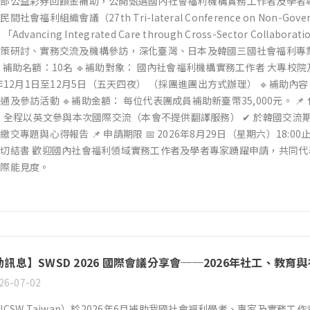
部公益彩券回饋金補助，公開甄選國內社會福利機構實務工作者及學者
間社會福利組織會議（27th Tri-lateral Conference on Non-Governm
「Advancing Integrated Care through Cross-Sector 
策研討、實務交流及機構參訪，深化臺灣、日本及韓國三國社會福利專業
🔹補助名額：10名 🔹補助對象： 國內社會福利機構實務工作者 大專校
6年12月1日至12月5日（五天四夜） （採團進團出方式辦理） 🔹補助
通及參訪活動 🔹補助金額： 每位代表團成員補助新臺幣35,000元。 
✔ 全程以英文參與本次國際交流（本會不提供翻譯服務） ✔ 於韓國交流
交專題與心得報告 📌 申請期限 📅 2026年8月29日（星期六）18:00止 📄
切結書 歡迎國內社會福利領域實務工作者及學者專家踴躍申請，共同
國際能見度。
動訊息】SWSD 2026 國際會議分享會──2026年社工、教
26-07-02
ICSW Taiwan）於2026年6月補助我國社會福利學者、專家及實務