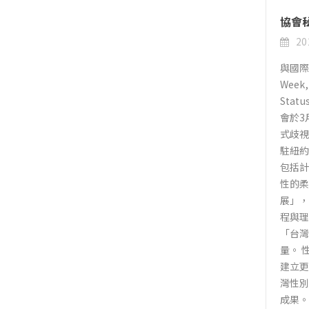
協會秘
20
與國際
Wee
Sta
會於3
式歧視
駐紐約
包括計
性的柔
展」
程與理
「台
量。 
建立更
灣性別
成果。