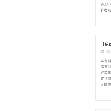
多2人
作者
【補
20
本會辦
詳實討
氏筆畫
將視同
人國際