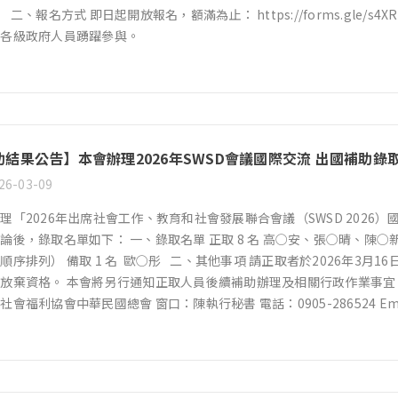
） 二、報名方式 即日起開放報名，額滿為止： https://forms.gle/s
及各級政府人員踴躍參與。
助結果公告】本會辦理2026年SWSD會議國際交流 出國補助錄
26-03-09
理「2026年出席社會工作、教育和社會發展聯合會議（SWSD 2026）國際
論後，錄取名單如下： 一、錄取名單 正取 8 名 高○安、張○晴、陳
順序排列） 備取 1 名 歐○彤 二、其他事項 請正取者於2026年3
放棄資格。 本會將另行通知正取人員後續補助辦理及相關行政作業事宜。 
社會福利協會中華民國總會 窗口：陳執行秘書 電話：0905-286524 Em