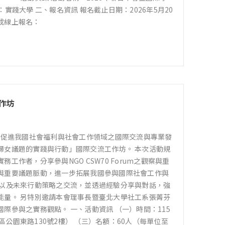
：實踐大學 二、報名資訊 報名截止日期：2026年5月20
完成線上報名：
作坊
為促進我國社會福利與社會工作領域之國際交流與專業發
婦女議題的實踐與行動」國際交流工作坊。 本次活動規
作者，分享參與NGO CSW70 Forum之觀察與重
與重要議題脈動，進一步拓展我國參與國際社會工作與
，以及未來行動策略之交流，並透過經驗分享與對話，強
能量。 另特別邀請本會理事長暨臺北大學社工系張菁芬
參與之實務觀點。 一、活動資訊 （一）時間：115
東區公園東路130號2樓） （三）名額：60人（每單位至